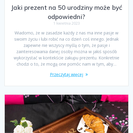
Jaki prezent na 50 urodziny może być
odpowiedni?
1 kwietnia 2023
Wiadomo, że w zasadzie każdy z nas ma inne pasje w
swoim życiu i lubi robić na co dzień coś innego. Jednak
zapewne nie wszyscy myślą o tym, że pasje i
zainteresowania danej osoby można w jakiś sposób
wykorzystać w kontekście zakupu prezentu. Konkretnie
chodzi o to, że mogą one pomóc nam w tym, aby…
Przeczytaj więcej