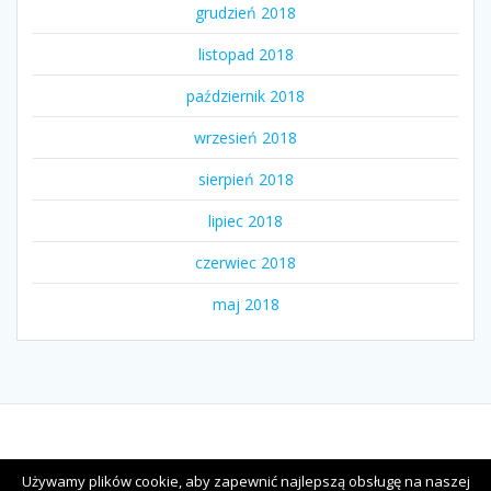
grudzień 2018
listopad 2018
październik 2018
wrzesień 2018
sierpień 2018
lipiec 2018
czerwiec 2018
maj 2018
© 2026 Upominki drewniane na urodziny i imieniny. Zbudowano
Używamy plików cookie, aby zapewnić najlepszą obsługę na naszej