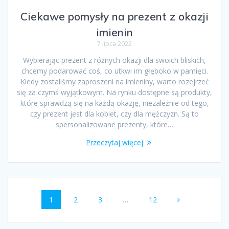
Ciekawe pomysły na prezent z okazji
imienin
7 lipca 2022
Wybierając prezent z różnych okazji dla swoich bliskich,
chcemy podarować coś, co utkwi im głęboko w pamięci.
Kiedy zostaliśmy zaproszeni na imieniny, warto rozejrzeć
się za czymś wyjątkowym. Na rynku dostępne są produkty,
które sprawdzą się na każdą okazję, niezależnie od tego,
czy prezent jest dla kobiet, czy dla mężczyzn. Są to
spersonalizowane prezenty, które…
Przeczytaj więcej
Nawigacja
Strona
1
Strona
2
Strona
3
…
Strona
12
wpisów