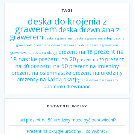
TAGI
deska do krojenia z
grawerem
deska drewniana z
grawerem
deska z grawerem
deska z grawerem sklep
deski z
grawerem
drewniana deska z grawerem
duża deska z grawerem
prezent na
prezent na 18
grawerowana deska na okazję
18 nastke
prezent na 20
prezent
prezent na 30
prezent na 50
na 40
prezent na imieniny
prezent na osiemnastkę
prezent na urodziny
prezenty na każdą okazję
tania deska z grawerem
upominki drewniane
OSTATNIE WPISY
Jaki prezent na 50 urodziny może być odpowiedni?
Prezent na okrągłe urodziny – co wybrać?