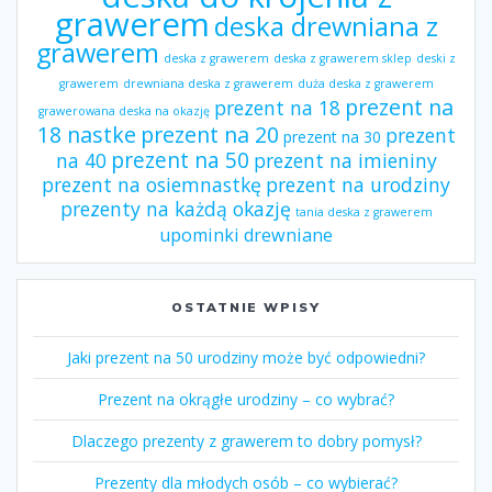
grawerem
deska drewniana z
grawerem
deska z grawerem
deska z grawerem sklep
deski z
grawerem
drewniana deska z grawerem
duża deska z grawerem
prezent na
prezent na 18
grawerowana deska na okazję
18 nastke
prezent na 20
prezent
prezent na 30
prezent na 50
na 40
prezent na imieniny
prezent na osiemnastkę
prezent na urodziny
prezenty na każdą okazję
tania deska z grawerem
upominki drewniane
OSTATNIE WPISY
Jaki prezent na 50 urodziny może być odpowiedni?
Prezent na okrągłe urodziny – co wybrać?
Dlaczego prezenty z grawerem to dobry pomysł?
Prezenty dla młodych osób – co wybierać?