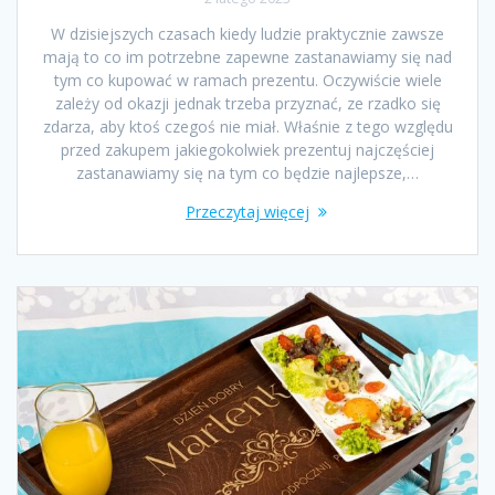
W dzisiejszych czasach kiedy ludzie praktycznie zawsze
mają to co im potrzebne zapewne zastanawiamy się nad
tym co kupować w ramach prezentu. Oczywiście wiele
zależy od okazji jednak trzeba przyznać, ze rzadko się
zdarza, aby ktoś czegoś nie miał. Właśnie z tego względu
przed zakupem jakiegokolwiek prezentuj najczęściej
zastanawiamy się na tym co będzie najlepsze,…
Przeczytaj więcej