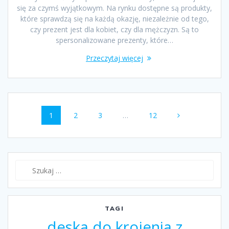
się za czymś wyjątkowym. Na rynku dostępne są produkty,
które sprawdzą się na każdą okazję, niezależnie od tego,
czy prezent jest dla kobiet, czy dla mężczyzn. Są to
spersonalizowane prezenty, które…
Przeczytaj więcej
Nawigacja
Strona
1
Strona
2
Strona
3
…
Strona
12
wpisów
Szukaj:
TAGI
deska do krojenia z