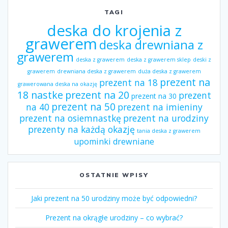
TAGI
deska do krojenia z
grawerem
deska drewniana z
grawerem
deska z grawerem
deska z grawerem sklep
deski z
grawerem
drewniana deska z grawerem
duża deska z grawerem
prezent na
prezent na 18
grawerowana deska na okazję
18 nastke
prezent na 20
prezent
prezent na 30
prezent na 50
na 40
prezent na imieniny
prezent na osiemnastkę
prezent na urodziny
prezenty na każdą okazję
tania deska z grawerem
upominki drewniane
OSTATNIE WPISY
Jaki prezent na 50 urodziny może być odpowiedni?
Prezent na okrągłe urodziny – co wybrać?