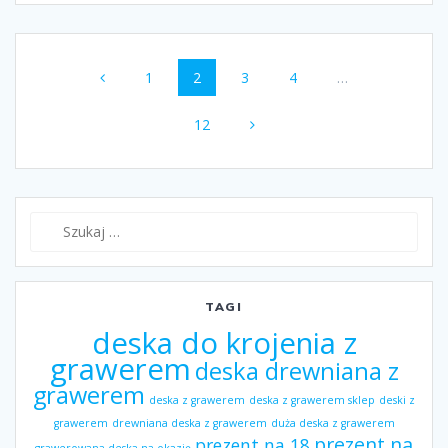
Nawigacja
Strona
1
Strona
2
Strona
3
Strona
4
…
wpisów
Strona
12
Szukaj:
TAGI
deska do krojenia z
grawerem
deska drewniana z
grawerem
deska z grawerem
deska z grawerem sklep
deski z
grawerem
drewniana deska z grawerem
duża deska z grawerem
prezent na
prezent na 18
grawerowana deska na okazję