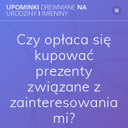
UPOMINKI
DREWNIANE
NA
URODZINY
I
IMIENINY
Czy opłaca się
kupować
prezenty
związane z
zainteresowania
mi?