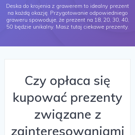
Deska do krojenia z grawerem to idealny prezent
na każdą okazję. Przygotowanie odpowiedniego
graweru spowoduje, że prezent na 18, 20, 30, 40,
50 będzie unikalny. Masz tutaj ciekawe prezenty.
Czy opłaca się
kupować prezenty
związane z
zainteresowaniami