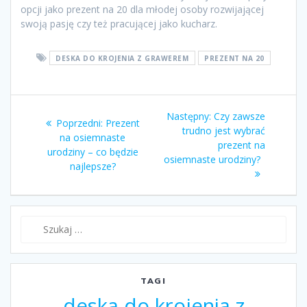
opcji jako prezent na 20 dla młodej osoby rozwijającej
swoją pasję czy też pracującej jako kucharz.
DESKA DO KROJENIA Z GRAWEREM
PREZENT NA 20
Nawigacja
Następny:
Następny
Czy zawsze
Poprzedni:
Poprzedni
Prezent
wpisu
trudno jest wybrać
wpis:
na osiemnaste
wpis:
prezent na
urodziny – co będzie
osiemnaste urodziny?
najlepsze?
Szukaj:
TAGI
deska do krojenia z