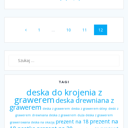
Nawigacja
Strona
1
…
Strona
10
Strona
11
Strona
12
wpisów
Szukaj:
TAGI
deska do krojenia z
grawerem
deska drewniana z
grawerem
deska z grawerem
deska z grawerem sklep
deski z
grawerem
drewniana deska z grawerem
duża deska z grawerem
prezent na
prezent na 18
grawerowana deska na okazję